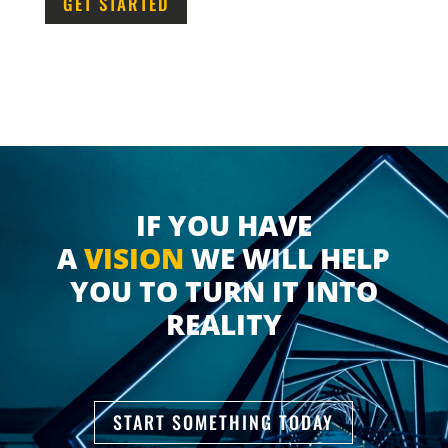
GET STARTED
IF YOU HAVE
A
VISION
WE WILL HELP
YOU TO TURN IT INTO
REALITY
START SOMETHING TODAY